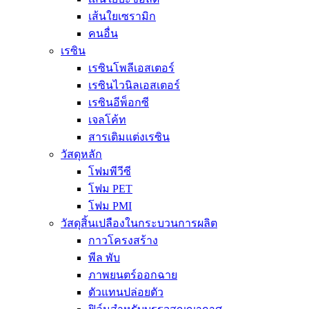
เส้นใยเซรามิก
คนอื่น
เรซิน
เรซินโพลีเอสเตอร์
เรซินไวนิลเอสเตอร์
เรซินอีพ็อกซี
เจลโค้ท
สารเติมแต่งเรซิน
วัสดุหลัก
โฟมพีวีซี
โฟม PET
โฟม PMI
วัสดุสิ้นเปลืองในกระบวนการผลิต
กาวโครงสร้าง
พีล พับ
ภาพยนตร์ออกฉาย
ตัวแทนปล่อยตัว