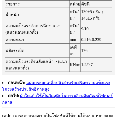
รายการ
หน่วย
ดัชนี
กรัม/
130±5 กรัม ;
น้ำหนัก
2
145±5 กรัม
ม.
ความแข็งแรงต่อการฉีกขาด ≥
กรัม/
9/10
2
(แนวนอน/แนวตั้ง)
ม.
mm
0.216-0.239
ความหนา
เคพี
พลังระเบิด
176
เอ
ความแข็งแรงดึงหลังแช่น้ำ ≥ (แนว
KN/m
1.2/0.7
นอน/แนวตั้ง)
ก่อนหน้า:
แผ่นกระจกเคลือบผิวสำหรับเสริมความแข็งแรง
โครงสร้างประสิทธิภาพสูง
ต่อไป:
ผ้าใยแก้วใช้เป็นวัตถุดิบในการผลิตผลิตภัณฑ์ไฟเบอร์
กลาส
เทปกาวกระดาษของเราเป็นโซลูชั่นที่ใช้งานได้หลากหลายและ