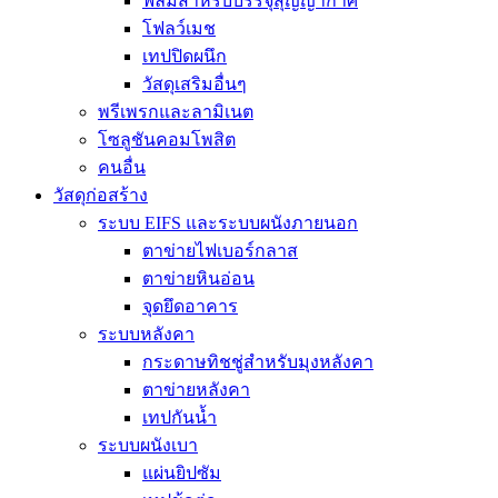
ฟิล์มสำหรับบรรจุสุญญากาศ
โฟลว์เมช
เทปปิดผนึก
วัสดุเสริมอื่นๆ
พรีเพรกและลามิเนต
โซลูชันคอมโพสิต
คนอื่น
วัสดุก่อสร้าง
ระบบ EIFS และระบบผนังภายนอก
ตาข่ายไฟเบอร์กลาส
ตาข่ายหินอ่อน
จุดยึดอาคาร
ระบบหลังคา
กระดาษทิชชู่สำหรับมุงหลังคา
ตาข่ายหลังคา
เทปกันน้ำ
ระบบผนังเบา
แผ่นยิปซัม